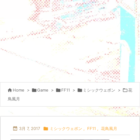

Home
>

Game
>

FF11
>

ミシックウェポン
>

花
鳥風月

3月 7, 2017

ミシックウェポン
,
FF11
,
花鳥風月