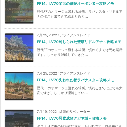
FF14、LV70楽欲の僧院オーボンヌ～攻略メモ
歴代FFのオマージュ溢れる場所。ラバナスタ・リドルア
ナのボスも出てきて総まとめと ...
7月 25, 2022
:
アライアンスレイド
FF14、LV70封じられた聖塔リドルアナ～攻略メモ
歴代FFのオマージュ溢れる場所。慣れるまでは死ぬ場所
です。しっかり理解していきた ...
7月 25, 2022
:
アライアンスレイド
FF14、LV70失われた都ラバナスタ～攻略メモ
歴代FFのオマージュ溢れる場所。慣れるまではとても大
変ですが、しっかり理解してい ...
7月 19, 2022
:
紅蓮のリベレーター
FF14、LV70悪党成敗クガネ城～攻略メモ
ボスより道中の雑魚敵に注意したいIDです。自分用にま