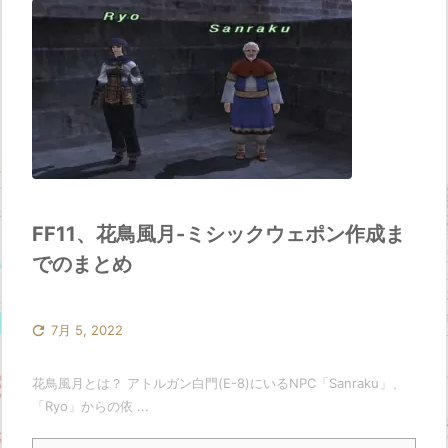
FF11、花鳥風月-ミシックウェポン作成ま
でのまとめ

7月 5, 2022
花鳥風月とは？ アトルガン白門(E-8)にいるNPC「Sanraku」、
「Ryo」からの依 ...