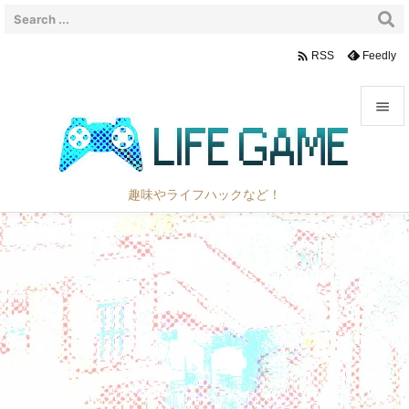

Feedly
RSS


メニュ

趣味やライフハックなど！
サイド

前へ

次へ

検索