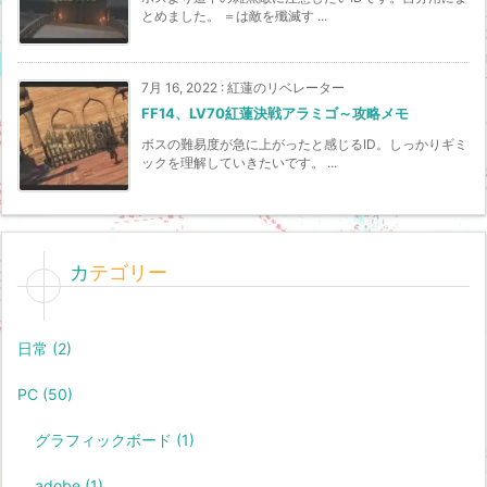
とめました。 ＝は敵を殲滅す ...
7月 16, 2022
:
紅蓮のリベレーター
FF14、LV70紅蓮決戦アラミゴ～攻略メモ
ボスの難易度が急に上がったと感じるID。しっかりギミ
ックを理解していきたいです。 ...
カテゴリー
日常
(2)
PC
(50)
グラフィックボード
(1)
adobe
(1)