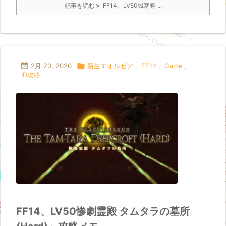
記事を読む
FF14、LV50城塞奪 ...

2月 20, 2020

新生エオルゼア
,
FF14
,
Game
,
ID攻略
FF14、LV50惨劇霊殿 タムタラの墓所