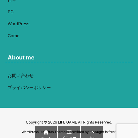
PC
WordPress
Game
About me
お問い合わせ
プライバシーポリシー
Copyright ©
2026
LIFE GAME
All Rights Reserved.



WordPress Luxeritas Theme is provided by "
Thought is free
".
メニュー
上へ