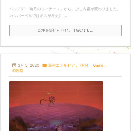
パッチ6.1「暁月のフィナーレ」から、少し内容が変わりました。
カッパーベルではボスが変更に ...
記事を読む
FF14、【新6.1】L ...

3月 5, 2020

新生エオルゼア
,
FF14
,
Game
,
ID攻略