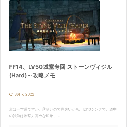
FF14、LV50城塞奪回 ストーンヴィジル
(Hard)～攻略メモ

3月 7, 2022
道は一本道ですが、薄暗いので見失いがち。IL110シンクで、道中
の雑魚は攻撃力高めな印象。 ...