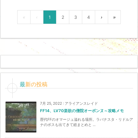
«
‹
1
2
3
4
›
»
最新の投稿
7月 25, 2022
:
アライアンスレイド
FF14、LV70楽欲の僧院オーボンヌ～攻略メモ
歴代FFのオマージュ溢れる場所。ラバナスタ・リドルア
ナのボスも出てきて総まとめと ...