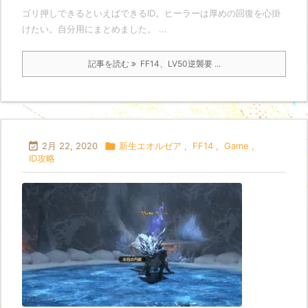
ゴリ押しできるといえばできるID。ヒーラーは厚めの回復を心掛
けたい。自分用にまとめました。 ...
記事を読む
FF14、LV50逆襲要 ...

2月 22, 2020

新生エオルゼア
,
FF14
,
Game
,
ID攻略