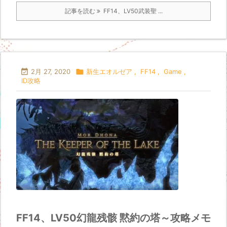
記事を読む
FF14、LV50武装聖 ...

2月 27, 2020

新生エオルゼア
,
FF14
,
Game
,
ID攻略
FF14、LV50幻龍残骸 黙約の塔～攻略メモ