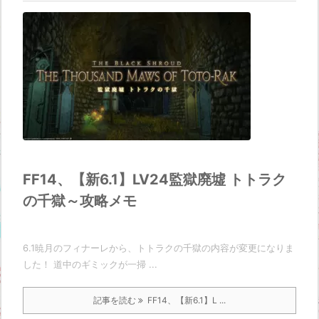
FF14、【新6.1】LV24監獄廃墟 トトラク
の千獄～攻略メモ
6.1暁月のフィナーレから、トトラクの千獄の内容が変更になりま
した！ 道中のギミックが一掃 ...
記事を読む
FF14、【新6.1】L ...