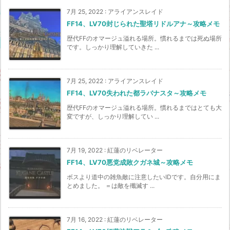
7月 25, 2022
:
アライアンスレイド
FF14、LV70封じられた聖塔リドルアナ～攻略メモ
歴代FFのオマージュ溢れる場所。慣れるまでは死ぬ場所
です。しっかり理解していきた ...
7月 25, 2022
:
アライアンスレイド
FF14、LV70失われた都ラバナスタ～攻略メモ
歴代FFのオマージュ溢れる場所。慣れるまではとても大
変ですが、しっかり理解してい ...
7月 19, 2022
:
紅蓮のリベレーター
FF14、LV70悪党成敗クガネ城～攻略メモ
ボスより道中の雑魚敵に注意したいIDです。自分用にま
とめました。 ＝は敵を殲滅す ...
7月 16, 2022
:
紅蓮のリベレーター