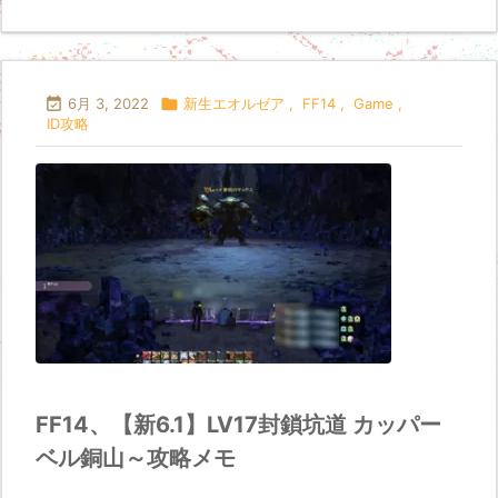

6月 3, 2022

新生エオルゼア
,
FF14
,
Game
,
ID攻略
FF14、【新6.1】LV17封鎖坑道 カッパー
ベル銅山～攻略メモ