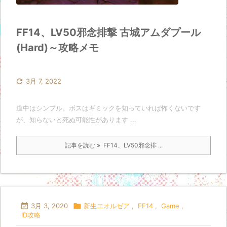
FF14、LV50邪念排撃 古城アムダプール
(Hard)～攻略メモ

3月 7, 2022
道中はシンプル。ボスはギミックを知っていれば怖くないです
が、知らないと死ぬ可能性があります ...
記事を読む
FF14、LV50邪念排 ...

3月 3, 2020

新生エオルゼア
,
FF14
,
Game
,
ID攻略