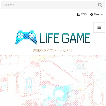

Feedly
RSS


メニュ

趣味やライフハックなど！
サイド

前へ

次へ

検索