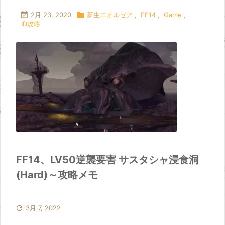

2月 23, 2020

新生エオルゼア
,
FF14
,
Game
,
ID攻略
FF14、LV50逆襲要害 サスタシャ浸食洞
(Hard)～攻略メモ

3月 7, 2022