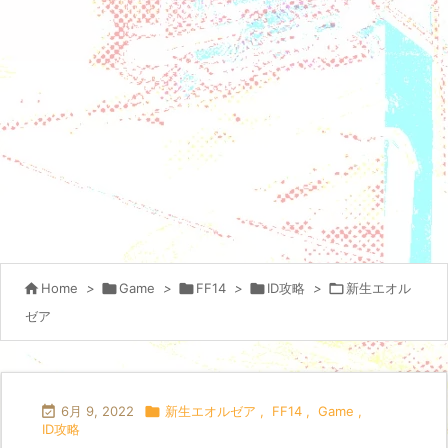

Home
>

Game
>

FF14
>

ID攻略
>

新生エオル
ゼア

6月 9, 2022

新生エオルゼア
,
FF14
,
Game
,
ID攻略