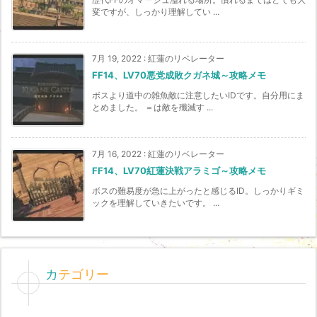
変ですが、しっかり理解してい ...
7月 19, 2022
:
紅蓮のリベレーター
FF14、LV70悪党成敗クガネ城～攻略メモ
ボスより道中の雑魚敵に注意したいIDです。自分用にま
とめました。 ＝は敵を殲滅す ...
7月 16, 2022
:
紅蓮のリベレーター
FF14、LV70紅蓮決戦アラミゴ～攻略メモ
ボスの難易度が急に上がったと感じるID。しっかりギミ
ックを理解していきたいです。 ...
カテゴリー