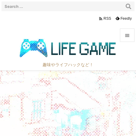

Feedly
RSS


メニュ

趣味やライフハックなど！
サイド

前へ

次へ

検索