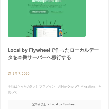
Local by Flywheelで作ったローカルデー
タを本番サーバーへ移行する

5月 7, 2020
手順はたったの5つ！ プラグイン「All-in-One WP Migration」を
使って ...
記事を読む
Local by Flywhee ...