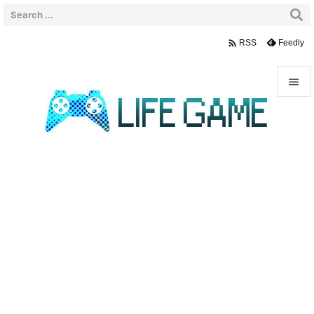

Feedly
RSS


メニュ

サイド

前へ

次へ

検索