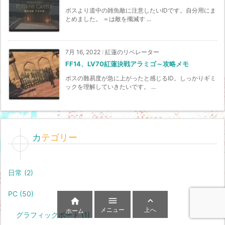
ボスより道中の雑魚敵に注意したいIDです。自分用にま
とめました。 ＝は敵を殲滅す ...
7月 16, 2022
:
紅蓮のリベレーター
FF14、LV70紅蓮決戦アラミゴ～攻略メモ
ボスの難易度が急に上がったと感じるID。しっかりギミ
ックを理解していきたいです。 ...
カテゴリー
日常
(2)
PC
(50)



メニュー
上へ
ホーム
グラフィックボード
(1)