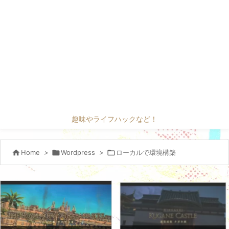
趣味やライフハックなど！

Home
>

Wordpress
>

ローカルで環境構築