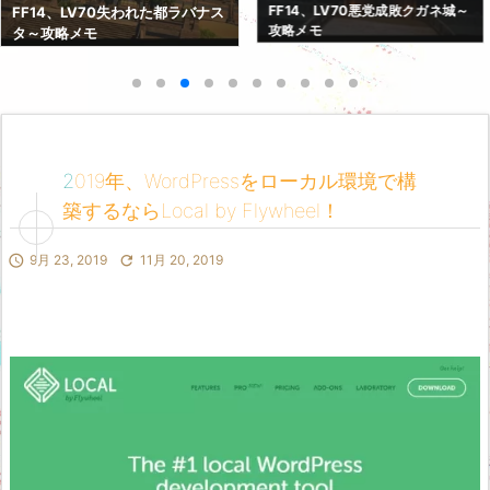
FF14、LV70紅蓮決戦アラミゴ～
FF14、LV70悪党成敗クガネ城～
攻略メモ
攻略メモ
2019年、WordPressをローカル環境で構
築するならLocal by Flywheel！

9月 23, 2019

11月 20, 2019