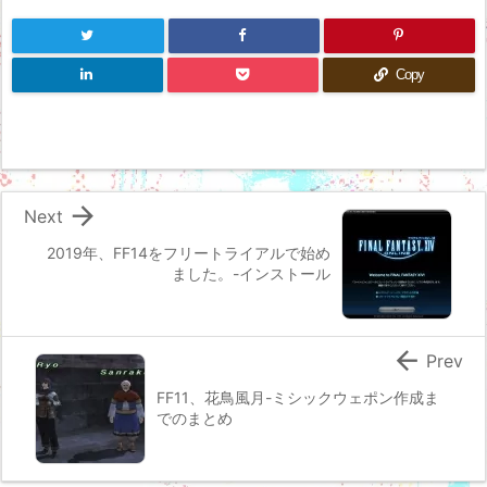
Copy

Next
2019年、FF14をフリートライアルで始め
ました。-インストール

Prev
FF11、花鳥風月-ミシックウェポン作成ま
でのまとめ