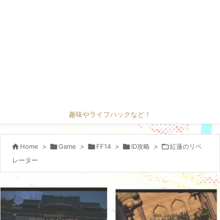
趣味やライフハックなど！

Home
>

Game
>

FF14
>

ID攻略
>

紅蓮のリベ
レーター