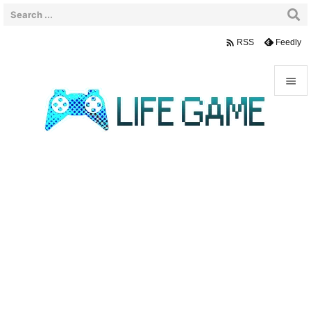

Feedly
RSS


メニュ

サイド

前へ

次へ

検索