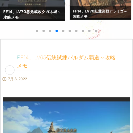
FF14、LV69巨砲要塞カストル
FF14、LV70紅蓮決戦アラミゴ～
ム・アバニア～攻略メモ
攻略メモ
FF14、LV65伝統試練バルダム覇道～攻略
メモ

7月 8, 2022