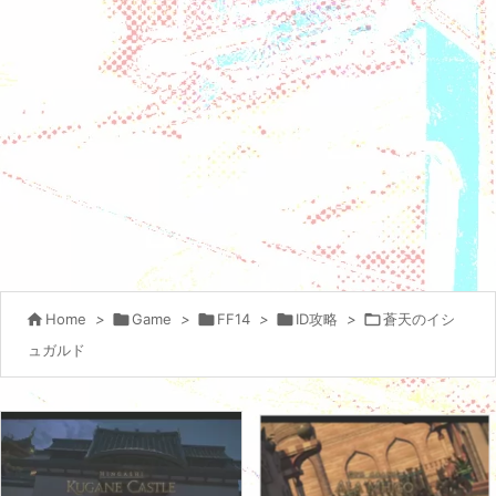

Home
>

Game
>

FF14
>

ID攻略
>

蒼天のイシ
ュガルド