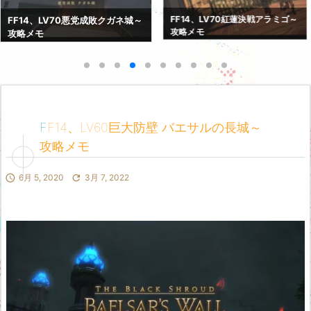
FF14、LV69巨砲要塞カストル
FF14、LV70紅蓮決戦アラミゴ～
ム・アバニア～攻略メモ
攻略メモ
FF14、LV60巨大防壁 バエサルの長城～
攻略メモ

6月 5, 2020

3月 7, 2022