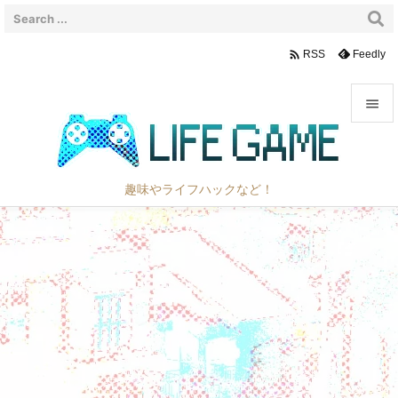

Feedly
RSS


メニュ

趣味やライフハックなど！
サイド

前へ

次へ

検索