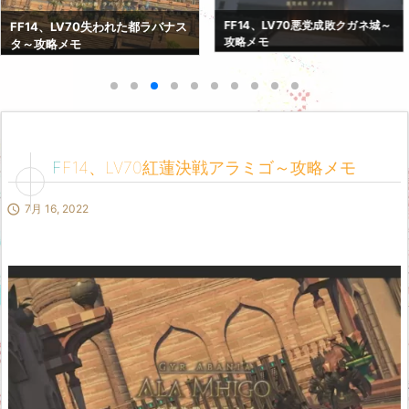
FF14、LV70紅蓮決戦アラミゴ～
FF14、LV70悪党成敗クガネ城～
攻略メモ
攻略メモ
FF14、LV70紅蓮決戦アラミゴ～攻略メモ

7月 16, 2022