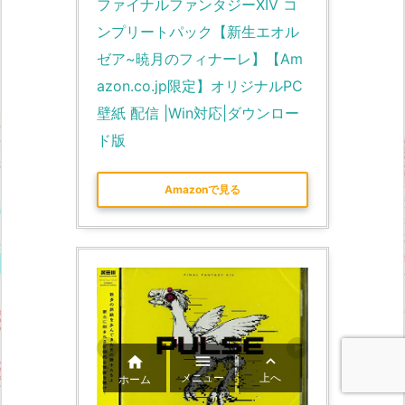
ファイナルファンタジーXIV コ
ンプリートパック【新生エオル
ゼア~暁月のフィナーレ】【Am
azon.co.jp限定】オリジナルPC
壁紙 配信 |Win対応|ダウンロー
ド版
Amazonで見る



メニュー
上へ
ホーム