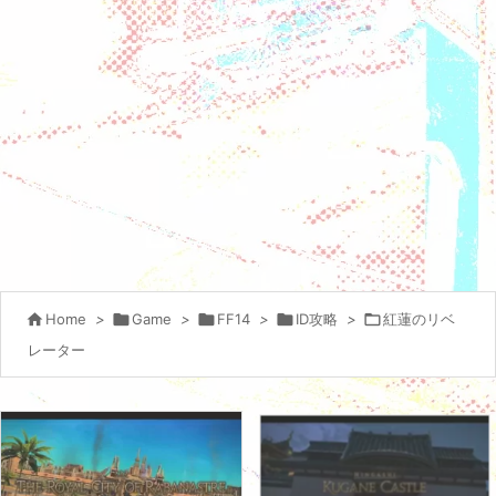

Home
>

Game
>

FF14
>

ID攻略
>

紅蓮のリベ
レーター