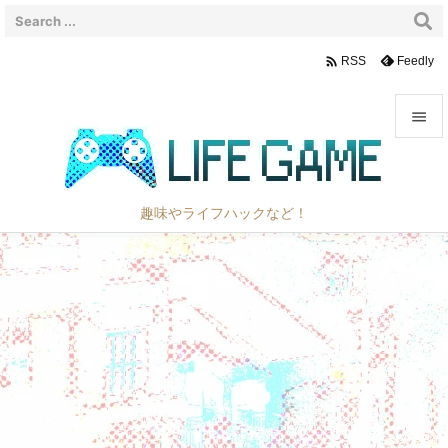

Feedly
RSS


メニュ

趣味やライフハックなど！
サイド

前へ

次へ

検索