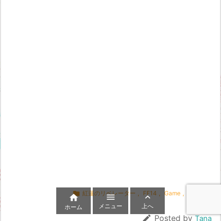

紅蓮のリベレーター
,
FF14
,
Game
,
ID攻略



メニュー
上へ
ホーム

Posted by
Tana