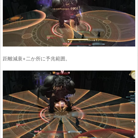
距離減衰+二か所に予兆範囲。