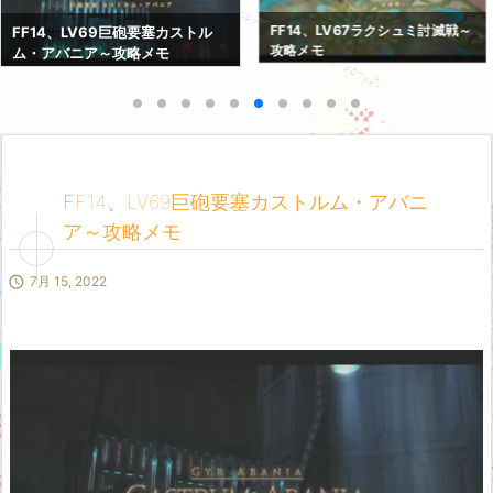
FF14、LV67解放決戦ドマ城～攻
FF14、LV67ラクシュミ討滅戦～
略メモ
攻略メモ
FF14、LV69巨砲要塞カストルム・アバニ
ア～攻略メモ

7月 15, 2022