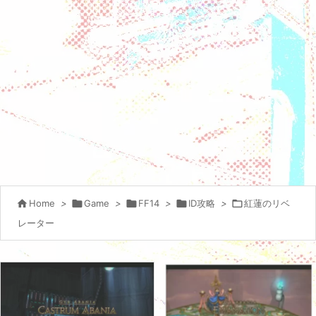

Home
>

Game
>

FF14
>

ID攻略
>

紅蓮のリベ
レーター