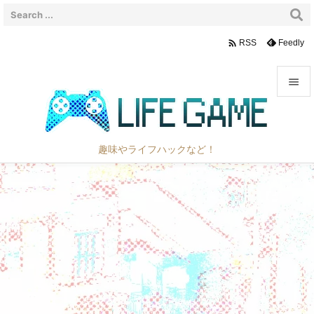

Feedly
RSS


メニュ

趣味やライフハックなど！
サイド

前へ

次へ

検索