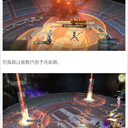
烈風殺は複数円形予兆範囲。