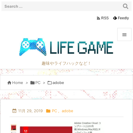

Feedly
RSS


メニュ

趣味やライフハックなど！
サイド


Home
>

PC
>

adobe
前へ

次へ


11月 29, 2019

PC
,
adobe
検索