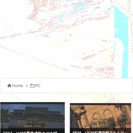

Home
>

PC
FF14、LV70紅蓮決戦アラミゴ～