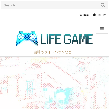

Feedly
RSS


メニュ

趣味やライフハックなど！
サイド

前へ

次へ

検索