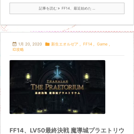
記事を読む
FF14、最近始めた ...

1月 20, 2020

新生エオルゼア
,
FF14
,
Game
,
ID攻略
FF14、LV50最終決戦 魔導城プラエトリウ