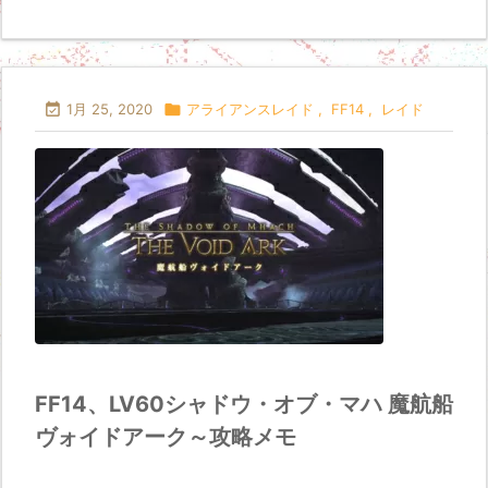

1月 25, 2020

アライアンスレイド
,
FF14
,
レイド
FF14、LV60シャドウ・オブ・マハ 魔航船
ヴォイドアーク～攻略メモ