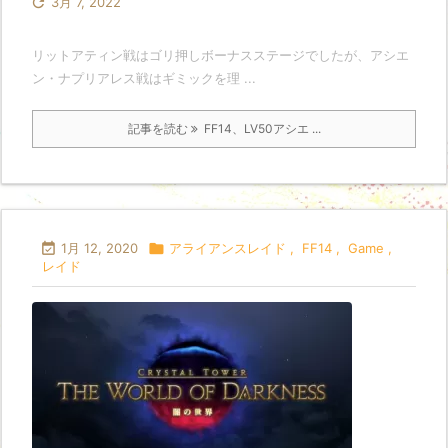

3月 7, 2022
リットアティン戦はゴリ押しボーナスステージでしたが、アシエ
ン・ナプリアレス戦はギミックを理 ...
記事を読む
FF14、LV50アシエ ...

1月 12, 2020

アライアンスレイド
,
FF14
,
Game
,
レイド