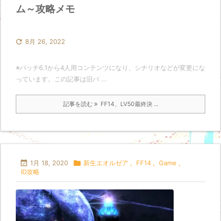
ム～攻略メモ

8月 26, 2022
※パッチ6.1から4人用コンテンツになり、シナリオなどが変更にな
っています。この記事は旧バ ...
記事を読む
FF14、LV50最終決 ...

1月 18, 2020

新生エオルゼア
,
FF14
,
Game
,
ID攻略