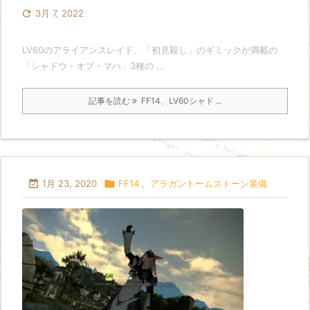

3月 7, 2022
LV60のアライアンスレイド、「初見殺し」のギミックが満載の
「シャドウ・オブ・マハ」3種の ...
記事を読む
FF14、LV60シャド ...

1月 23, 2020

FF14
,
アラガントームストーン装備