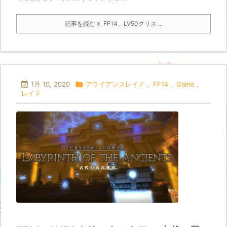
記事を読む
FF14、LV50クリス ...

1月 10, 2020

アライアンスレイド
,
FF14
,
Game
,
レイド