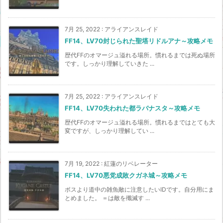
7月 25, 2022
:
アライアンスレイド
FF14、LV70封じられた聖塔リドルアナ～攻略メモ
歴代FFのオマージュ溢れる場所。慣れるまでは死ぬ場所
です。しっかり理解していきた ...
7月 25, 2022
:
アライアンスレイド
FF14、LV70失われた都ラバナスタ～攻略メモ
歴代FFのオマージュ溢れる場所。慣れるまではとても大
変ですが、しっかり理解してい ...
7月 19, 2022
:
紅蓮のリベレーター
FF14、LV70悪党成敗クガネ城～攻略メモ
ボスより道中の雑魚敵に注意したいIDです。自分用にま
とめました。 ＝は敵を殲滅す ...