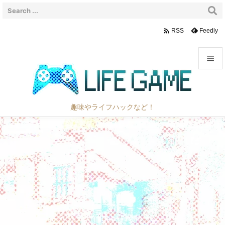

Feedly
RSS


メニュ

趣味やライフハックなど！
サイド

前へ

次へ

検索