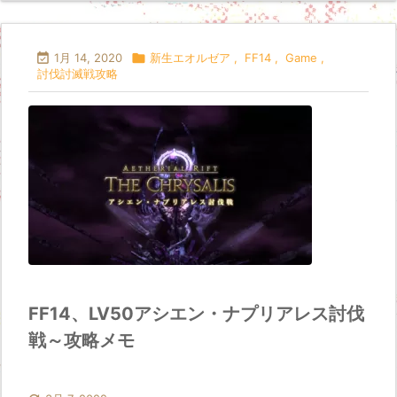

1月 14, 2020

新生エオルゼア
,
FF14
,
Game
,
討伐討滅戦攻略
FF14、LV50アシエン・ナプリアレス討伐
戦～攻略メモ