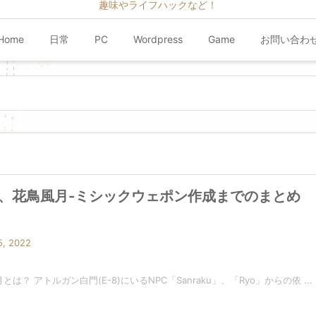
趣味やライフハックなど！
Home
日常
PC
Wordpress
Game
お問い合わ
11、花鳥風月-ミシックウェポン作成までのまとめ
5, 2022
とは？ アトルガン白門(E-8)にいるNPC「Sanraku」、「Ryo」からの依 ...