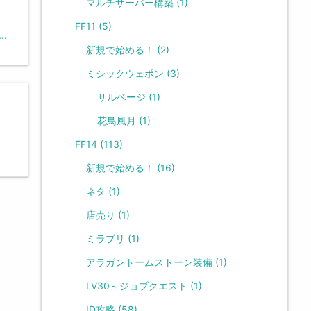
マルチサーバー構築
(1)
FF11
(5)
.
新規で始める！
(2)
ミシックウェポン
(3)
サルベージ
(1)
花鳥風月
(1)
FF14
(113)
新規で始める！
(16)
ネタ
(1)
店売り
(1)
ミラプリ
(1)
アラガントームストーン装備
(1)
LV30～ジョブクエスト
(1)
ID攻略
(58)