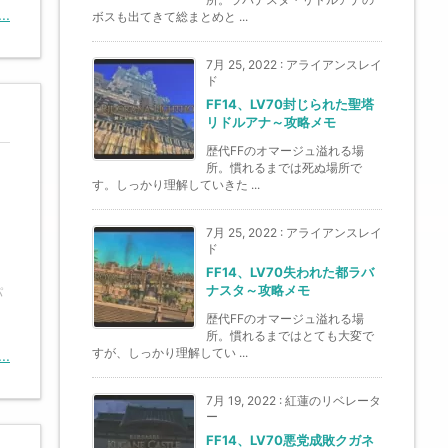
..
ボスも出てきて総まとめと ...
7月 25, 2022
:
アライアンスレイ
ド
FF14、LV70封じられた聖塔
リドルアナ～攻略メモ
歴代FFのオマージュ溢れる場
所。慣れるまでは死ぬ場所で
す。しっかり理解していきた ...
7月 25, 2022
:
アライアンスレイ
ド
FF14、LV70失われた都ラバ
ナスタ～攻略メモ
パ
歴代FFのオマージュ溢れる場
所。慣れるまではとても大変で
すが、しっかり理解してい ...
..
7月 19, 2022
:
紅蓮のリベレータ
ー
FF14、LV70悪党成敗クガネ