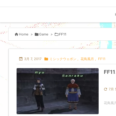

Home
>

Game
>

FF11

3月 7, 2017

ミシックウェポン
,
花鳥風月
,
FF11
FF

7月 
花鳥風月