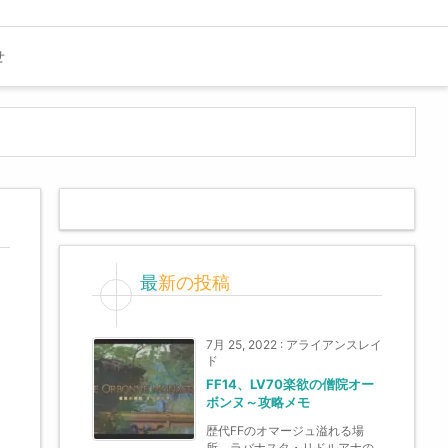
せ
最新の投稿
7月 25, 2022
:
アライアンスレイ
ド
FF14、LV70楽欲の僧院オー
ボンヌ～攻略メモ
歴代FFのオマージュ溢れる場
所。ラバナスタ・リドルアナの