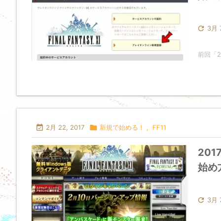

3月 7
前回「20

2月 22, 2017

新規で始める！
,
FF11
201
始め

3月 7