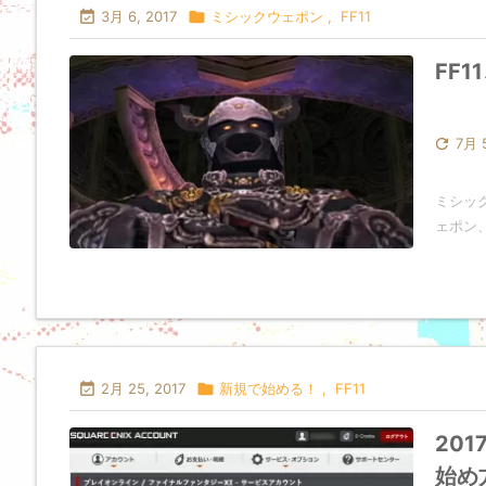

3月 6, 2017

ミシックウェポン
,
FF11
FF

7月 
ミシッ
ェポン、エ

2月 25, 2017

新規で始める！
,
FF11
201
始め