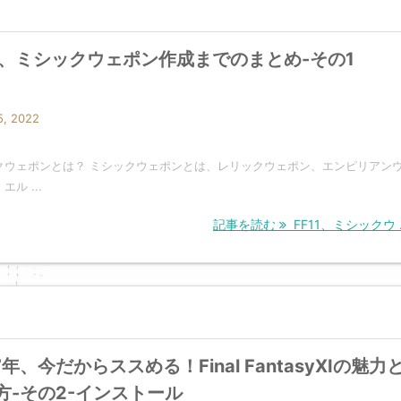
11、ミシックウェポン作成までのまとめ-その1
5, 2022
クウェポンとは？ ミシックウェポンとは、レリックウェポン、エンピリアン
ル ...
記事を読む
FF11、ミシックウ .
7年、今だからススめる！Final FantasyXIの魅力
方-その2-インストール