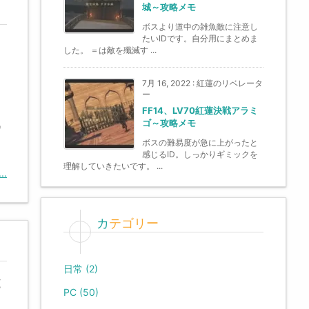
城～攻略メモ
ボスより道中の雑魚敵に注意し
たいIDです。自分用にまとめま
した。 ＝は敵を殲滅す ...
7月 16, 2022
:
紅蓮のリベレータ
ー
FF14、LV70紅蓮決戦アラミ
ゴ～攻略メモ
ウ
ボスの難易度が急に上がったと
感じるID。しっかりギミックを
理解していきたいです。 ...
..
カテゴリー
日常
(2)
と
PC
(50)