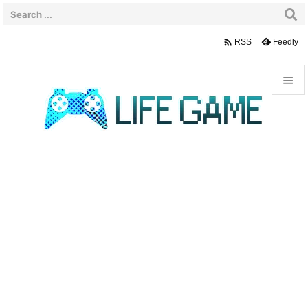

Feedly
RSS


メニュ

サイド

前へ

次へ

検索