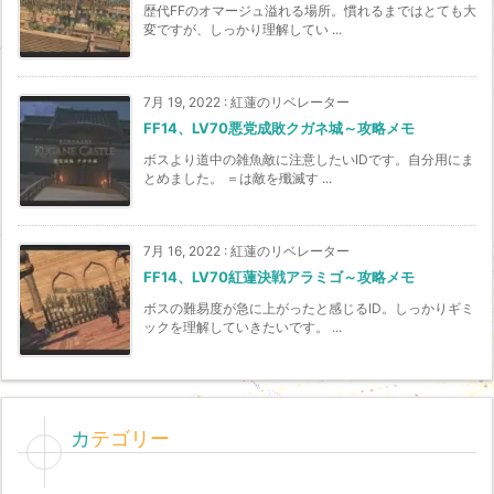
歴代FFのオマージュ溢れる場所。慣れるまではとても大
変ですが、しっかり理解してい ...
7月 19, 2022
:
紅蓮のリベレーター
FF14、LV70悪党成敗クガネ城～攻略メモ
ボスより道中の雑魚敵に注意したいIDです。自分用にま
とめました。 ＝は敵を殲滅す ...
7月 16, 2022
:
紅蓮のリベレーター
FF14、LV70紅蓮決戦アラミゴ～攻略メモ
ボスの難易度が急に上がったと感じるID。しっかりギミ
ックを理解していきたいです。 ...
カテゴリー