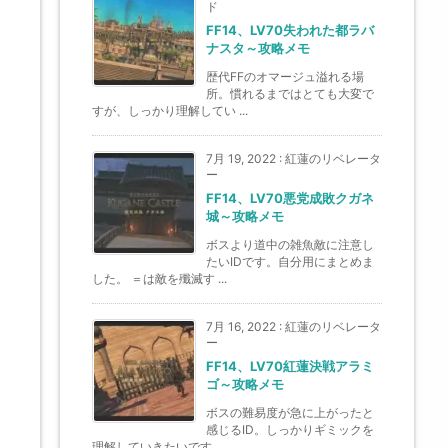
ド
FF14、LV70失われた都ラバ
ナスタ～攻略メモ
歴代FFのオマージュ溢れる場
所。慣れるまではとても大変で
すが、しっかり理解してい ...
7月 19, 2022
:
紅蓮のリベレータ
ー
FF14、LV70悪党成敗クガネ
城～攻略メモ
ボスより道中の雑魚敵に注意し
たいIDです。自分用にまとめま
した。 ＝は敵を殲滅す ...
7月 16, 2022
:
紅蓮のリベレータ
ー
FF14、LV70紅蓮決戦アラミ
ゴ～攻略メモ
ボスの難易度が急に上がったと
感じるID。しっかりギミックを
理解していきたいです。 ...