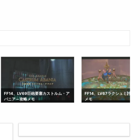
V69巨砲要塞カストルム・ア
FF14、LV67ラクシュミ討滅戦～攻略
略メモ
メモ