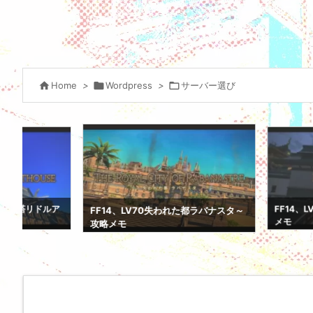

Home
>

Wordpress
>

サーバー選び
FF14、LV70悪党成敗
FF14、LV70失われた都ラバナスタ～
メモ
攻略メモ