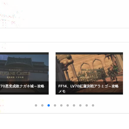
クガネ城～攻略
FF14、LV70紅蓮決戦アラミゴ～攻略
FF14、L
メモ
バニア～攻