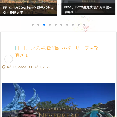
FF14、LV70紅蓮決戦アラミゴ～
FF14、LV70悪党成敗クガネ城～
攻略メモ
攻略メモ
FF14、LV60神域浮島 ネバーリープ～攻
略メモ

5月 13, 2020

3月 7, 2022