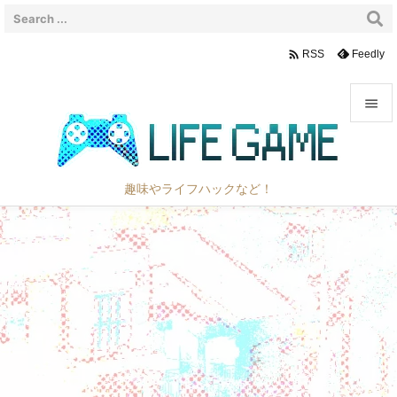

Feedly
RSS


メニュ

趣味やライフハックなど！
サイド

前へ

次へ

検索