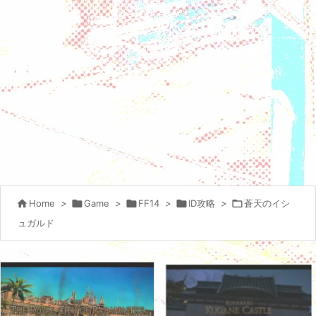

Home
>

Game
>

FF14
>

ID攻略
>

蒼天のイシ
ュガルド