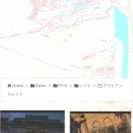

Home
>

Game
>

FF14
>

レイド
>

アライアン
スレイド