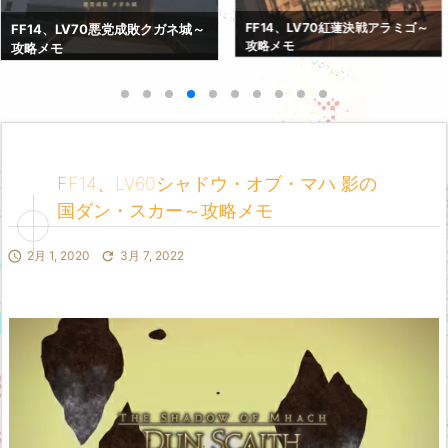
FF14、LV69巨砲要塞カストル
FF14、LV70紅蓮決戦アラミゴ～
ム・アバニア～攻略メモ
攻略メモ
FF14、LV60シャドウ・オブ・マハ 影の
国ダン・スカー～攻略メモ

2月 1, 2020

3月 7, 2022