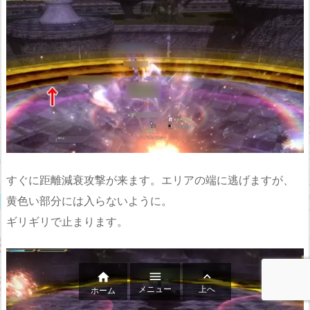
すぐに距離減衰攻撃が来ます。エリアの端に逃げますが、
黄色い部分には入らないように。
ギリギリで止まります。



メニュー
上へ
ホーム