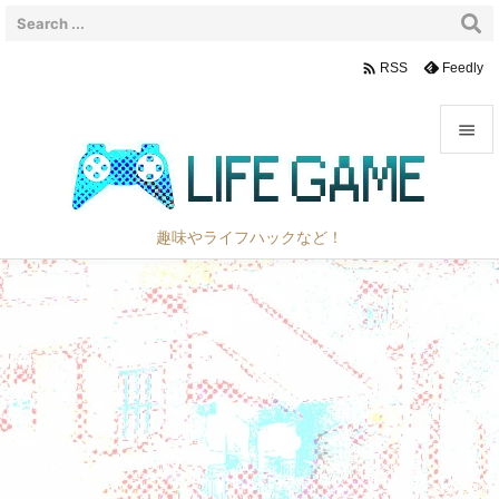

Feedly
RSS


メニュ

趣味やライフハックなど！
サイド

前へ

次へ

検索