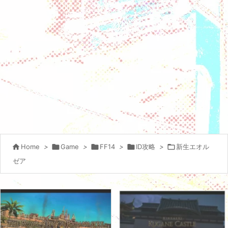

Home
>

Game
>

FF14
>

ID攻略
>

新生エオル
ゼア