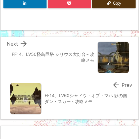
Copy

Next
FF14、LV50怪鳥巨塔 シリウス大灯台～攻
略メモ

Prev
FF14、LV60シャドウ・オブ・マハ 影の国
ダン・スカー～攻略メモ