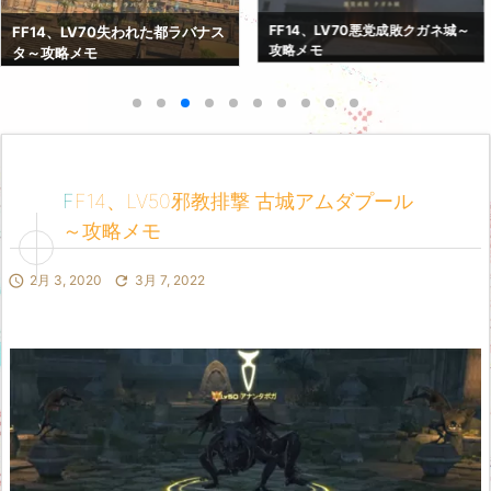
FF14、LV70紅蓮決戦アラミゴ～
FF14、LV70悪党成敗クガネ城～
攻略メモ
攻略メモ
FF14、LV50邪教排撃 古城アムダプール
～攻略メモ

2月 3, 2020

3月 7, 2022