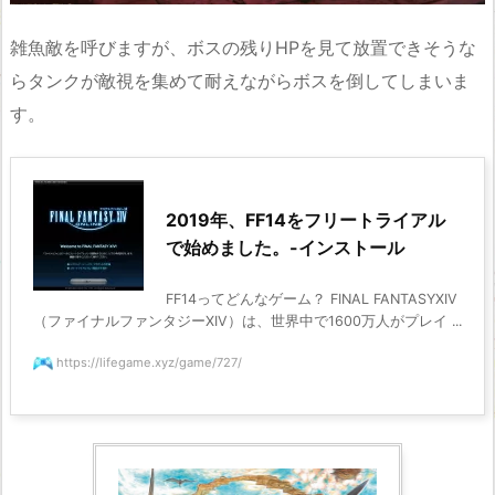
雑魚敵を呼びますが、ボスの残りHPを見て放置できそうな
らタンクが敵視を集めて耐えながらボスを倒してしまいま
す。
2019年、FF14をフリートライアル
で始めました。-インストール
FF14ってどんなゲーム？ FINAL FANTASYXIV
（ファイナルファンタジーXIV）は、世界中で1600万人がプレイ ...
https://lifegame.xyz/game/727/