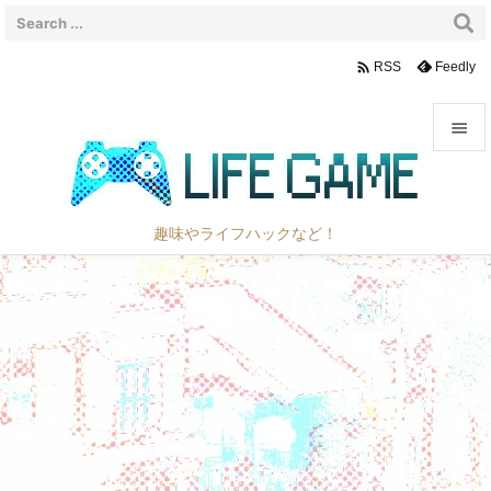

Feedly
RSS


メニュ

趣味やライフハックなど！
サイド

前へ

次へ

検索