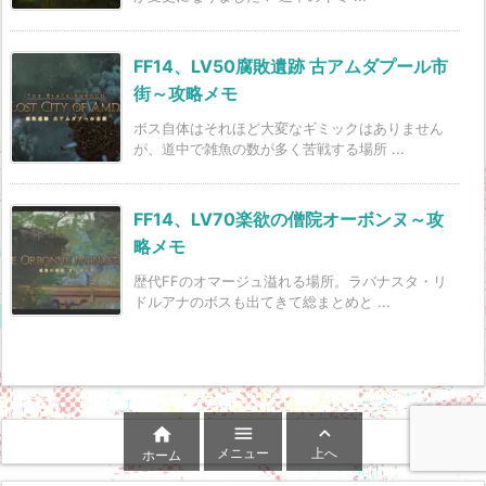
FF14、LV50腐敗遺跡 古アムダプール市
街～攻略メモ
ボス自体はそれほど大変なギミックはありません
が、道中で雑魚の数が多く苦戦する場所 ...
FF14、LV70楽欲の僧院オーボンヌ～攻
略メモ
歴代FFのオマージュ溢れる場所。ラバナスタ・リ
ドルアナのボスも出てきて総まとめと ...



メニュー
上へ
ホーム