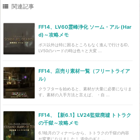

関連記事
FF14、LV60霊峰浄化 ソーム・アル (Har
d)～攻略メモ
ボス以外は特に困るところもなく進んで行けるID。
LV50のハードの時は色々と大変 ...
FF14、店売り素材一覧（フリートライア
ル）
クラフターを始めると、素材が大量に必要になりま
す。素材の入手方法と言えば、 ・自 ...
FF14、【新6.1】LV24監獄廃墟 トトラク
の千獄～攻略メモ
6.1暁月のフィナーレから、トトラクの千獄の内容
が変更になりました！ 道中のギミ ...