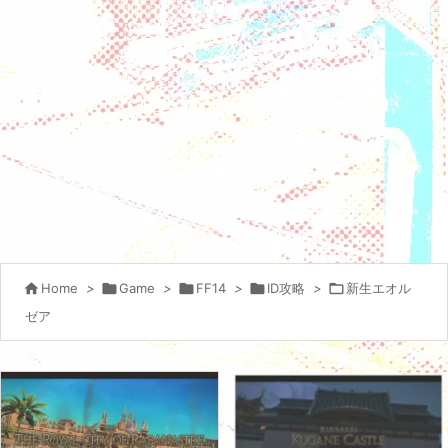

Home
>

Game
>

FF14
>

ID攻略
>

新生エオル
ゼア