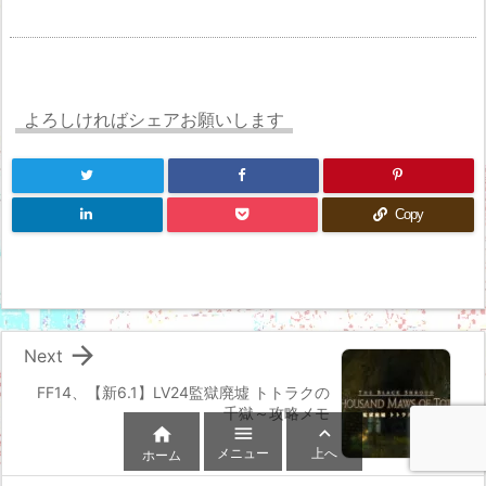
よろしければシェアお願いします
Copy

Next
FF14、【新6.1】LV24監獄廃墟 トトラクの
千獄～攻略メモ



メニュー
上へ
ホーム