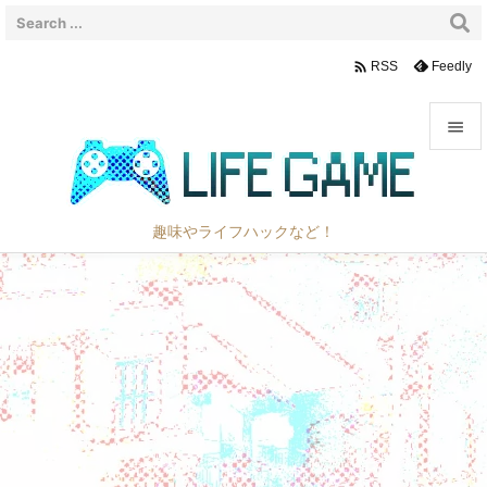

Feedly
RSS


メニュ

趣味やライフハックなど！
サイド

前へ

次へ

検索