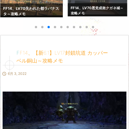
FF14、LV70紅蓮決戦アラミゴ～
FF14、LV70悪党成敗クガネ城～
攻略メモ
攻略メモ
FF14、【新6.1】LV17封鎖坑道 カッパー
ベル銅山～攻略メモ

6月 3, 2022