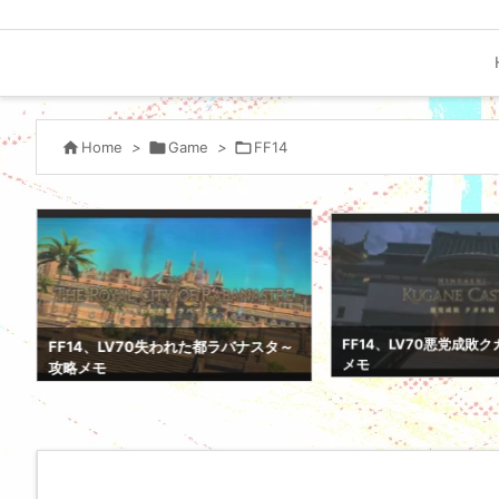

Home
>

Game
>

FF14
FF14、LV70悪党成敗
FF14、LV70失われた都ラバナスタ～
メモ
攻略メモ