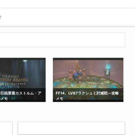
せ
V69巨砲要塞カストルム・ア
FF14、LV67ラクシュミ討滅戦～攻略
略メモ
メモ