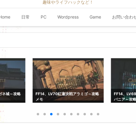
趣味やライフハックなど！
Home
日常
PC
Wordpress
Game
お問い合わ
クガネ城～攻略
FF14、LV70紅蓮決戦アラミゴ～攻略
FF14、L
メモ
バニア～攻