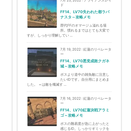
7月 25, 2022
:
アライアンスレイ
ド
FF14、LV70失われた都ラバ
ナスタ～攻略メモ
歴代FFのオマージュ溢れる場
所。慣れるまではとても大変で
すが、しっかり理解してい ...
7月 19, 2022
:
紅蓮のリベレータ
ー
FF14、LV70悪党成敗クガネ
城～攻略メモ
ボスより道中の雑魚敵に注意し
たいIDです。自分用にまとめま
した。 ＝は敵を殲滅す ...
7月 16, 2022
:
紅蓮のリベレータ
ー
FF14、LV70紅蓮決戦アラミ
ゴ～攻略メモ
ボスの難易度が急に上がったと
感じるID。しっかりギミックを