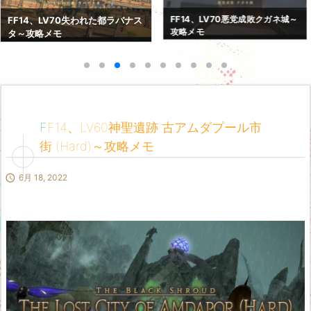
FF14、LV70紅蓮決戦アラミゴ～
FF14、LV70悪党成敗クガネ城～
攻略メモ
攻略メモ
FF14、LV60神聖遺跡 古アムダプール市
街 (Hard)～攻略メモ

6月 18, 2022