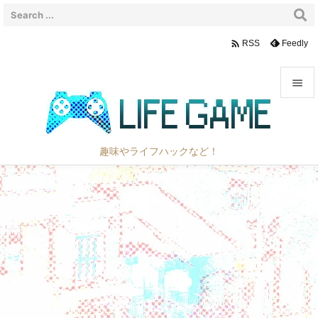

Feedly
RSS


メニュ

趣味やライフハックなど！
サイド

前へ

次へ

検索