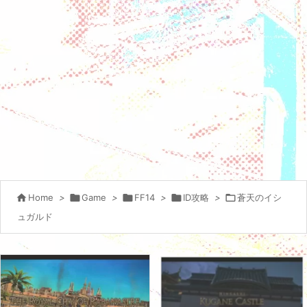

Home
>

Game
>

FF14
>

ID攻略
>

蒼天のイシ
ュガルド