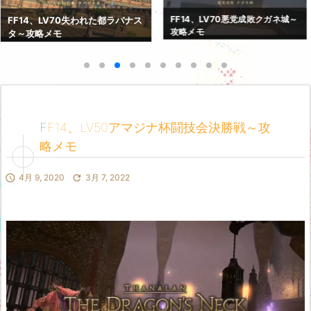
FF14、LV70悪党成敗クガネ城～
FF14、LV70失われた都ラバナス
攻略メモ
タ～攻略メモ
FF14、LV50アマジナ杯闘技会決勝戦～攻
略メモ

4月 9, 2020

3月 7, 2022