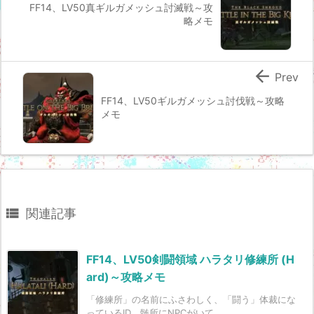
FF14、LV50真ギルガメッシュ討滅戦～攻
略メモ

Prev
FF14、LV50ギルガメッシュ討伐戦～攻略
メモ

関連記事
FF14、LV50剣闘領域 ハラタリ修練所 (H
ard)～攻略メモ
「修練所」の名前にふさわしく、「闘う」体裁にな
っているID。髄所にNPCがいて、 ...