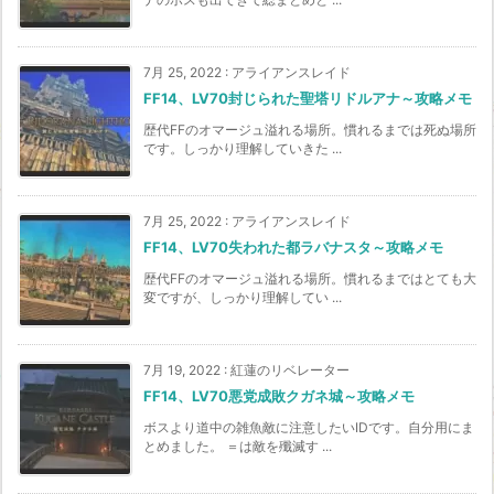
7月 25, 2022
:
アライアンスレイド
FF14、LV70封じられた聖塔リドルアナ～攻略メモ
歴代FFのオマージュ溢れる場所。慣れるまでは死ぬ場所
です。しっかり理解していきた ...
7月 25, 2022
:
アライアンスレイド
FF14、LV70失われた都ラバナスタ～攻略メモ
歴代FFのオマージュ溢れる場所。慣れるまではとても大
変ですが、しっかり理解してい ...
7月 19, 2022
:
紅蓮のリベレーター
FF14、LV70悪党成敗クガネ城～攻略メモ
ボスより道中の雑魚敵に注意したいIDです。自分用にま
とめました。 ＝は敵を殲滅す ...