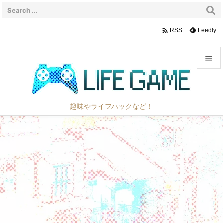

Feedly
RSS


メニュ

趣味やライフハックなど！
サイド

前へ

次へ

検索