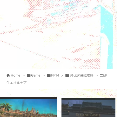

Home
>

Game
>

FF14
>

討伐討滅戦攻略
>

新
生エオルゼア