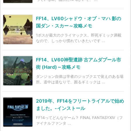
FF14、LV60シャドウ・オブ・マハ 影の
国ダン・スカー～攻略メモ
1ボスが最大のクライマックス。即死ギミック満載
なので、しっかり慣れていきたいです ...
FF14、LV60神聖遺跡 古アムダプール市
街 (Hard)～攻略メモ
ダンジョン自体は学者のジョブクエで覚えのある場
所。道中は道なりで、困るギミックは ...
2019年、FF14をフリートライアルで始め
ました。-インストール
FF14ってどんなゲーム？ FINAL FANTASYXIV（フ
ァイナルファンタ ...