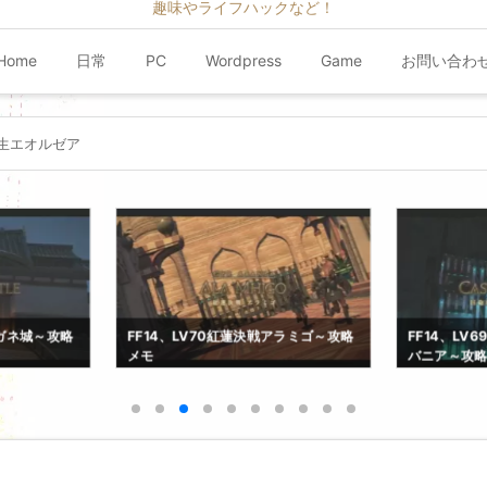
趣味やライフハックなど！
Home
日常
PC
Wordpress
Game
お問い合わ
生エオルゼア
クガネ城～攻略
FF14、LV70紅蓮決戦アラミゴ～攻略
FF14、L
メモ
バニア～攻