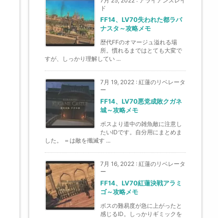
7月 25, 2022
:
アライアンスレイ
ド
FF14、LV70失われた都ラバ
ナスタ～攻略メモ
歴代FFのオマージュ溢れる場
所。慣れるまではとても大変で
すが、しっかり理解してい ...
7月 19, 2022
:
紅蓮のリベレータ
ー
FF14、LV70悪党成敗クガネ
城～攻略メモ
ボスより道中の雑魚敵に注意し
たいIDです。自分用にまとめま
した。 ＝は敵を殲滅す ...
7月 16, 2022
:
紅蓮のリベレータ
ー
FF14、LV70紅蓮決戦アラミ
ゴ～攻略メモ
ボスの難易度が急に上がったと
感じるID。しっかりギミックを