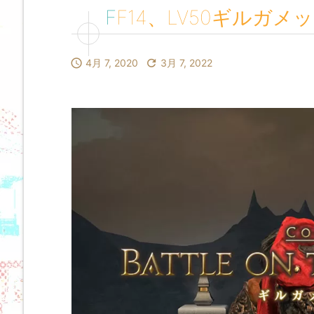
FF14、LV50ギル

4月 7, 2020

3月 7, 2022