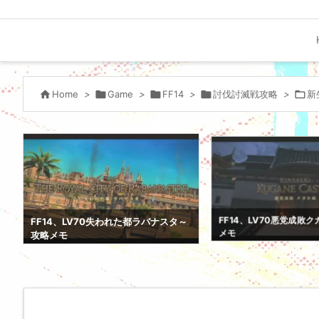

Home
>

Game
>

FF14
>

討伐討滅戦攻略
>

新
FF14、LV70悪党成敗
FF14、LV70失われた都ラバナスタ～
メモ
攻略メモ