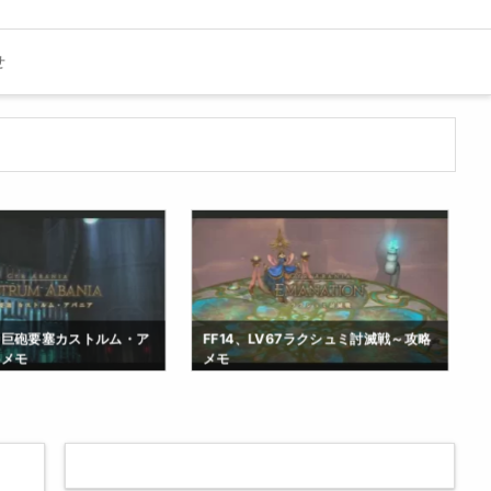
せ
V69巨砲要塞カストルム・ア
FF14、LV67ラクシュミ討滅戦～攻略
略メモ
メモ