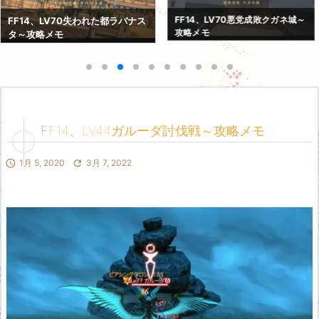
FF14、LV70紅蓮決戦アラミゴ～
FF14、LV70悪党成敗クガネ城～
攻略メモ
攻略メモ
FF14、LV44ガルーダ討伐戦～攻略メモ

1月 5, 2020

3月 7, 2022