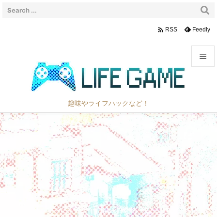

Feedly
RSS


メニュ

趣味やライフハックなど！
サイド

前へ

次へ

検索