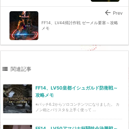

Prev
FF14、LV44掃討作戦 ゼーメル要塞～攻略
メモ

関連記事
FF14、LV50皇都イシュガルド防衛戦～
攻略メモ
※パッチ6.2からソロコンテンツになりました。 カ
ノン砲とバリスタを上手く使って ...
FF14、LV50アマジナ杯闘技会決勝戦～