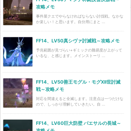
攻略メモ
事件屋クエでやらなければならない討伐戦。なかな
か楽しい！と思います。自分用にまと ...
FF14、LV50真シヴァ討滅戦～攻略メモ
予兆範囲が見づらい+ギミックの難易度が上がって
いるな、と感じます。メインストーリ ...
FF14、LV50善王モグル・モグXII世討滅
戦～攻略メモ
対応を間違えると全滅します。注意点は一つだけな
ので、しっかり理解していきたい。自 ...
FF14、LV60巨大防壁 バエサルの長城～
攻略メモ