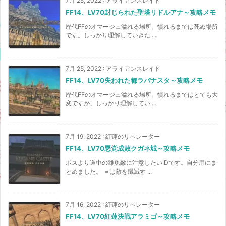
7月 25, 2022
:
アライアンスレイド
FF14、LV70封じられた聖塔リドルアナ～攻略メモ
歴代FFのオマージュ溢れる場所。慣れるまでは死ぬ場所
です。しっかり理解していきた ...
7月 25, 2022
:
アライアンスレイド
FF14、LV70失われた都ラバナスタ～攻略メモ
歴代FFのオマージュ溢れる場所。慣れるまではとても大
変ですが、しっかり理解してい ...
7月 19, 2022
:
紅蓮のリベレーター
FF14、LV70悪党成敗クガネ城～攻略メモ
ボスより道中の雑魚敵に注意したいIDです。自分用にま
とめました。 ＝は敵を殲滅す ...
7月 16, 2022
:
紅蓮のリベレーター
FF14、LV70紅蓮決戦アラミゴ～攻略メモ