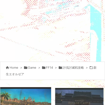

Home
>

Game
>

FF14
>

討伐討滅戦攻略
>

新
生エオルゼア