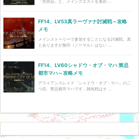
「所持品」と、メインクエストを進め ...
FF14、LV53真ラーヴァナ討滅戦～攻略
メモ
メインストーリーで参加することになる討滅戦。真
とありますが無印（ノーマル）はない ...
FF14、LV60シャドウ・オブ・マハ 禁忌
都市マハ～攻略メモ
アライアンスレイド「シャドウ・オブ・マハ」の二
つ目、禁忌都市マハです。雑魚戦はそ ...