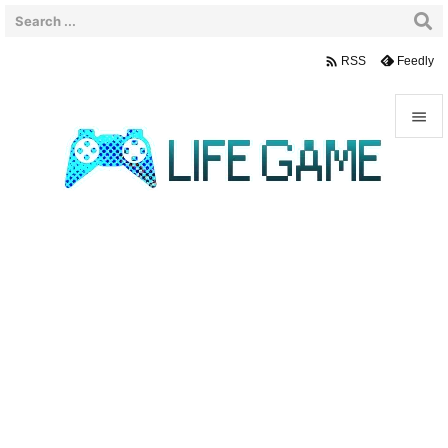

Feedly
RSS


メニュ

サイド

前へ

次へ

検索