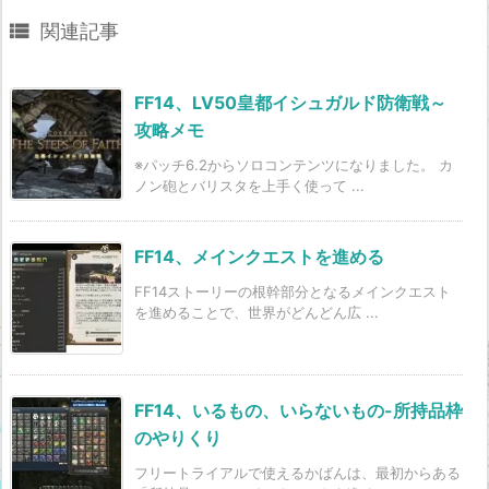

関連記事
FF14、LV50皇都イシュガルド防衛戦～
攻略メモ
※パッチ6.2からソロコンテンツになりました。 カ
ノン砲とバリスタを上手く使って ...
FF14、メインクエストを進める
FF14ストーリーの根幹部分となるメインクエスト
を進めることで、世界がどんどん広 ...
FF14、いるもの、いらないもの-所持品枠
のやりくり
フリートライアルで使えるかばんは、最初からある