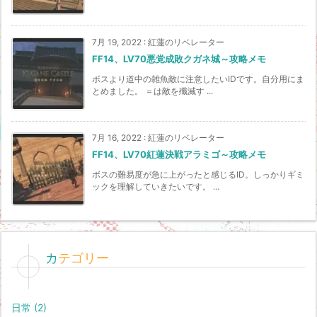
7月 19, 2022
:
紅蓮のリベレーター
FF14、LV70悪党成敗クガネ城～攻略メモ
ボスより道中の雑魚敵に注意したいIDです。自分用にま
とめました。 ＝は敵を殲滅す ...
7月 16, 2022
:
紅蓮のリベレーター
FF14、LV70紅蓮決戦アラミゴ～攻略メモ
ボスの難易度が急に上がったと感じるID。しっかりギミ
ックを理解していきたいです。 ...
カテゴリー
日常
(2)