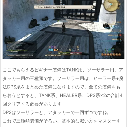
ここでもらえるビギナー装備はTANK用、ソーサラー用、ア
タッカー用の三種類です。ソーサラー用は、ヒーラー系+魔
法DPS系をまとめた装備になりますので、全ての装備をも
らおうとすると、TANK系、HEALER系、DPS系×2の合計4
回クリアする必要があります。
DPSはソーサラーと、アタッカーで一回ずつですね。
これで三種類装備がそろい、基本的な戦い方をマスターす