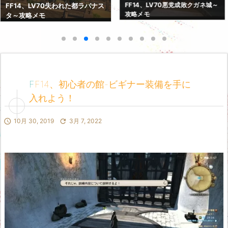
FF14、LV70悪党成敗クガネ城～
FF14、LV70失われた都ラバナス
攻略メモ
タ～攻略メモ
FF14、初心者の館-ビギナー装備を手に
入れよう！

10月 30, 2019

3月 7, 2022