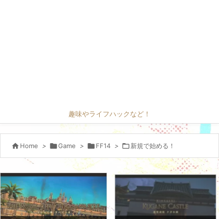
趣味やライフハックなど！

Home
>

Game
>

FF14
>

新規で始める！