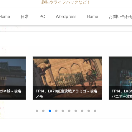
趣味やライフハックなど！
Home
日常
PC
Wordpress
Game
お問い合わ
クガネ城～攻略
FF14、LV70紅蓮決戦アラミゴ～攻略
FF14、L
メモ
バニア～攻