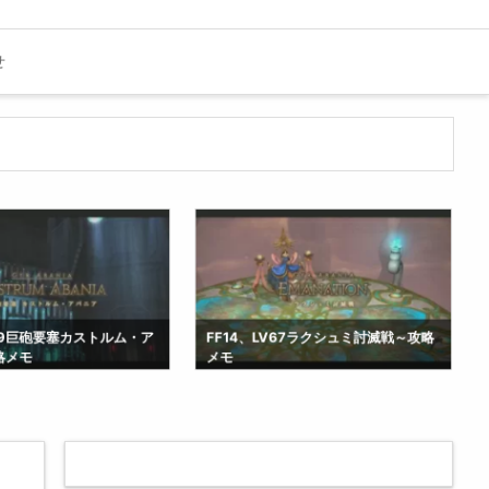
せ
V69巨砲要塞カストルム・ア
FF14、LV67ラクシュミ討滅戦～攻略
略メモ
メモ