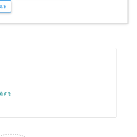
で見る
過する