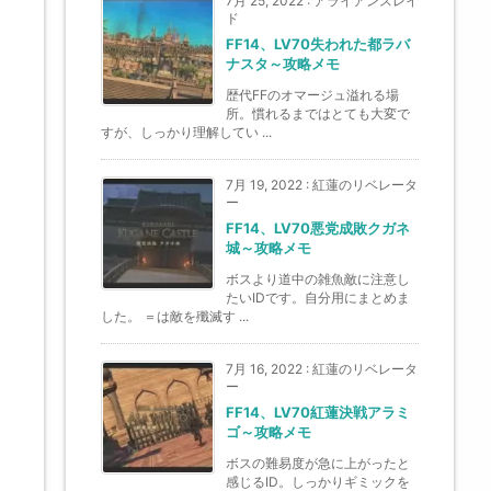
7月 25, 2022
:
アライアンスレイ
ド
FF14、LV70失われた都ラバ
ナスタ～攻略メモ
歴代FFのオマージュ溢れる場
所。慣れるまではとても大変で
すが、しっかり理解してい ...
7月 19, 2022
:
紅蓮のリベレータ
ー
FF14、LV70悪党成敗クガネ
城～攻略メモ
ボスより道中の雑魚敵に注意し
たいIDです。自分用にまとめま
した。 ＝は敵を殲滅す ...
7月 16, 2022
:
紅蓮のリベレータ
ー
FF14、LV70紅蓮決戦アラミ
ゴ～攻略メモ
ボスの難易度が急に上がったと
感じるID。しっかりギミックを