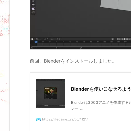
前回、Blenderをインストールしました。
Blenderを使いこなせる
Blenderは3DCGアニメを作
レー ...
https://lifegame.xyz/pc/4121/