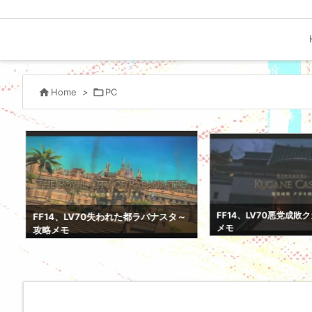

Home
>

PC
FF14、LV70悪党成敗
FF14、LV70失われた都ラバナスタ～
メモ
攻略メモ