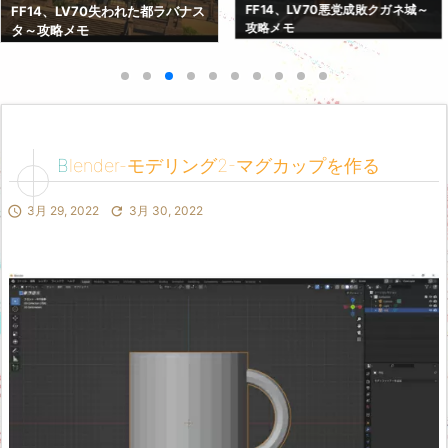
FF14、LV70紅蓮決戦アラミゴ～
FF14、LV70悪党成敗クガネ城～
攻略メモ
攻略メモ
Blender-モデリング2-マグカップを作る

3月 29, 2022

3月 30, 2022