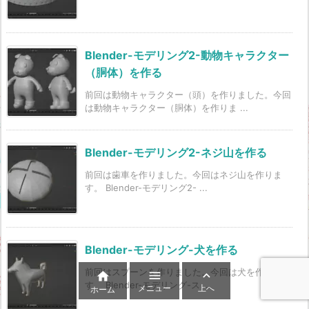
Blender-モデリング2-動物キャラクター
（胴体）を作る
前回は動物キャラクター（頭）を作りました。今回
は動物キャラクター（胴体）を作りま ...
Blender-モデリング2-ネジ山を作る
前回は歯車を作りました。今回はネジ山を作りま
す。 Blender-モデリング2- ...
Blender-モデリング-犬を作る
前回はスプーンを作りました。今回は犬を作りま



す。 Blender-モデリング-ス ...
メニュー
上へ
ホーム