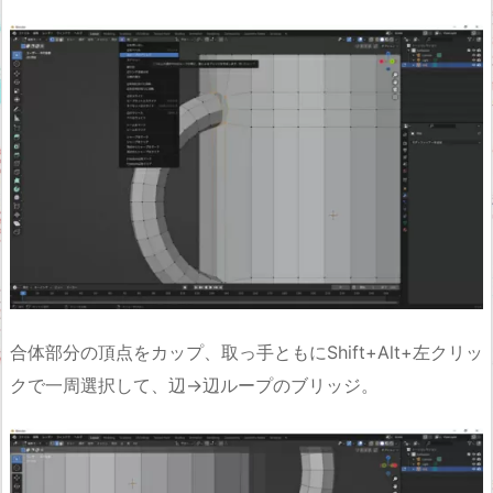
合体部分の頂点をカップ、取っ手ともにShift+Alt+左クリッ
クで一周選択して、辺→辺ループのブリッジ。