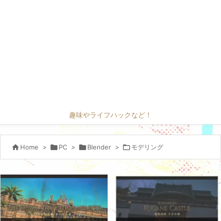
趣味やライフハックなど！

Home
>

PC
>

Blender
>

モデリング