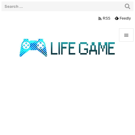

Feedly
RSS


メニュ

サイド

前へ

次へ

検索