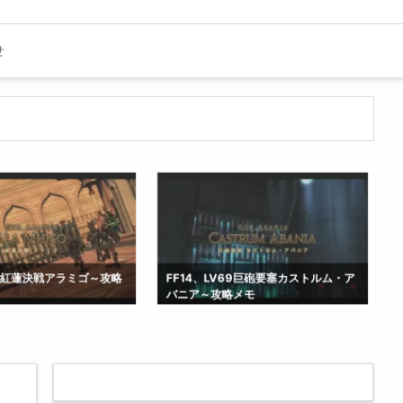
せ
V69巨砲要塞カストルム・ア
FF14、LV67ラクシュミ討滅戦～攻略
略メモ
メモ