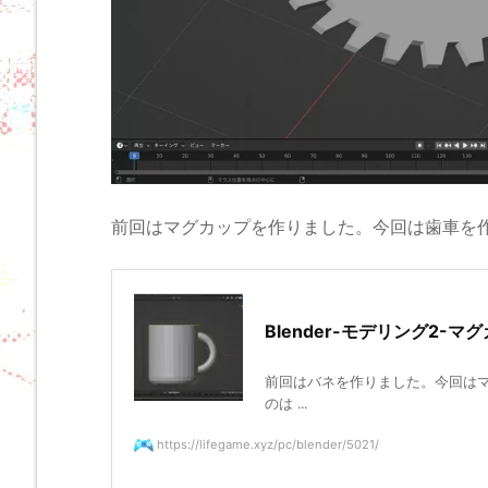
前回はマグカップを作りました。今回は歯車を
Blender-モデリング2-
前回はバネを作りました。今回はマグカ
のは ...
https://lifegame.xyz/pc/blender/5021/