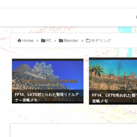

Home
>

PC
>

Blender
>

モデリング
FF14、LV70悪党成敗
FF14、LV70失われた都ラバナスタ～
メモ
攻略メモ