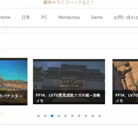
趣味やライフハックなど！
Home
日常
PC
Wordpress
Game
お問い合わ
クガネ城～攻略
FF14、LV70紅蓮決戦アラミゴ～攻略
FF14、L
メモ
バニア～攻