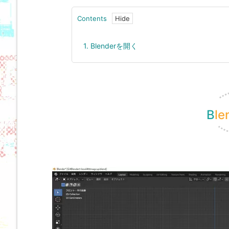
Contents
1.
Blenderを開く
B