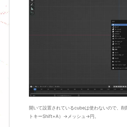
開いて設置されているcubeは使わないので、
トキーShift+A）→メッシュ→円。