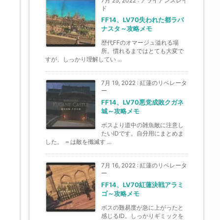
7月 25, 2022
:
アライアンスレイ
ド
FF14、LV70失われた都ラバ
ナスタ～攻略メモ
歴代FFのオマージュ溢れる場
所。慣れるまではとても大変で
すが、しっかり理解してい ...
7月 19, 2022
:
紅蓮のリベレータ
ー
FF14、LV70悪党成敗クガネ
城～攻略メモ
ボスより道中の雑魚敵に注意し
たいIDです。自分用にまとめま
した。 ＝は敵を殲滅す ...
7月 16, 2022
:
紅蓮のリベレータ
ー
FF14、LV70紅蓮決戦アラミ
ゴ～攻略メモ
ボスの難易度が急に上がったと
感じるID。しっかりギミックを