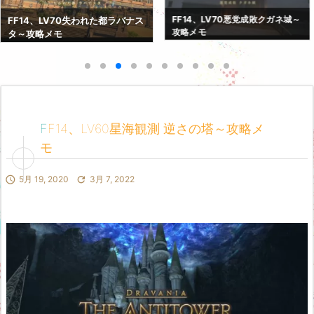
FF14、LV70紅蓮決戦アラミゴ～
FF14、LV70悪党成敗クガネ城～
攻略メモ
攻略メモ
FF14、LV60星海観測 逆さの塔～攻略メ
モ

5月 19, 2020

3月 7, 2022