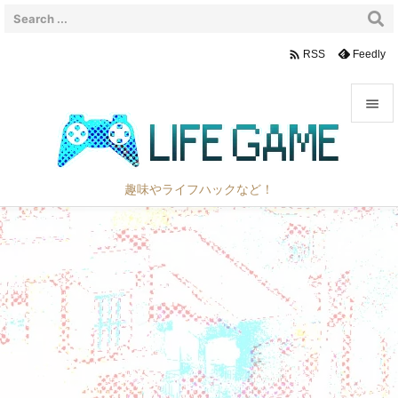

Feedly
RSS


メニュ

趣味やライフハックなど！
サイド

前へ

次へ

検索