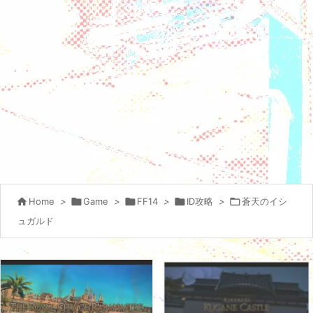

Home
>

Game
>

FF14
>

ID攻略
>

蒼天のイシ
ュガルド