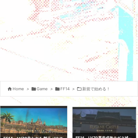

Home
>

Game
>

FF14
>

新規で始める！
FF14、LV70悪党成敗クガネ城～