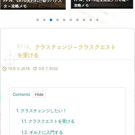
FF14、LV70失われた都ラバナス
攻略メモ
タ～攻略メモ
FF14、クラスチェンジ～クラスクエスト
を受ける

10月 3, 2019

3月 7, 2022
Contents
1.
クラスチェンジしたい！
1.1.
クラスクエストを受ける
1.2.
ギルドに入門する