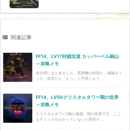

関連記事
FF14、LV17封鎖坑道 カッパーベル銅山
～攻略メモ
自分用にまとめました。昇降機の利用と、爆破ギミ
ック、初見だと「えっ」と戸惑うよう ...
FF14、LV50クリスタルタワー闇の世界
～攻略メモ
クリスタルタワー3種の最後、闇の世界です。ここ
もギミックがわかっていないと即死す ...