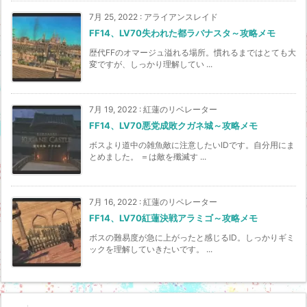
7月 25, 2022
:
アライアンスレイド
FF14、LV70失われた都ラバナスタ～攻略メモ
歴代FFのオマージュ溢れる場所。慣れるまではとても大
変ですが、しっかり理解してい ...
7月 19, 2022
:
紅蓮のリベレーター
FF14、LV70悪党成敗クガネ城～攻略メモ
ボスより道中の雑魚敵に注意したいIDです。自分用にま
とめました。 ＝は敵を殲滅す ...
7月 16, 2022
:
紅蓮のリベレーター
FF14、LV70紅蓮決戦アラミゴ～攻略メモ
ボスの難易度が急に上がったと感じるID。しっかりギミ
ックを理解していきたいです。 ...