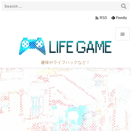

Feedly
RSS


メニュ

趣味やライフハックなど！
サイド

前へ

次へ

検索