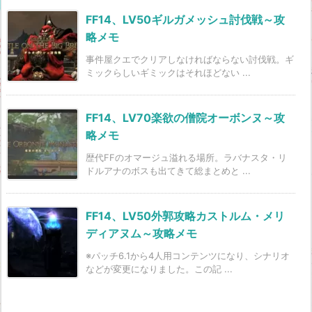
FF14、LV50ギルガメッシュ討伐戦～攻
略メモ
事件屋クエでクリアしなければならない討伐戦。ギ
ミックらしいギミックはそれほどない ...
FF14、LV70楽欲の僧院オーボンヌ～攻
略メモ
歴代FFのオマージュ溢れる場所。ラバナスタ・リ
ドルアナのボスも出てきて総まとめと ...
FF14、LV50外郭攻略カストルム・メリ
ディアヌム～攻略メモ
※パッチ6.1から4人用コンテンツになり、シナリオ
などが変更になりました。この記 ...