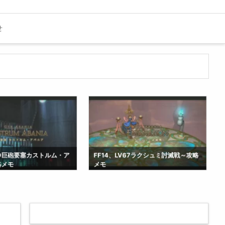
せ
V69巨砲要塞カストルム・ア
FF14、LV67ラクシュミ討滅戦～攻略
略メモ
メモ