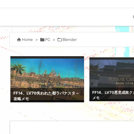

Home
>

PC
>

Blender
FF14、LV70悪党成敗
FF14、LV70失われた都ラバナスタ～
メモ
攻略メモ