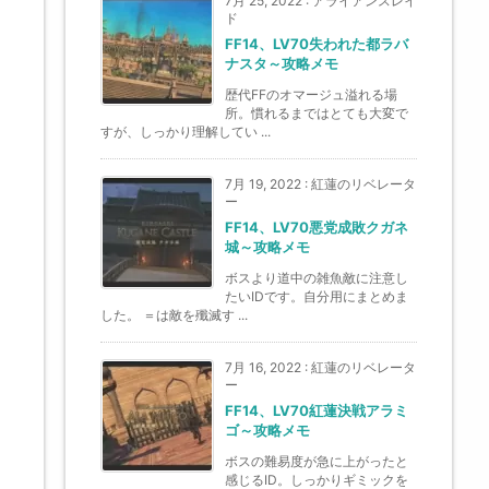
7月 25, 2022
:
アライアンスレイ
ド
FF14、LV70失われた都ラバ
ナスタ～攻略メモ
歴代FFのオマージュ溢れる場
所。慣れるまではとても大変で
すが、しっかり理解してい ...
7月 19, 2022
:
紅蓮のリベレータ
ー
FF14、LV70悪党成敗クガネ
城～攻略メモ
ボスより道中の雑魚敵に注意し
たいIDです。自分用にまとめま
した。 ＝は敵を殲滅す ...
7月 16, 2022
:
紅蓮のリベレータ
ー
FF14、LV70紅蓮決戦アラミ
ゴ～攻略メモ
ボスの難易度が急に上がったと
感じるID。しっかりギミックを