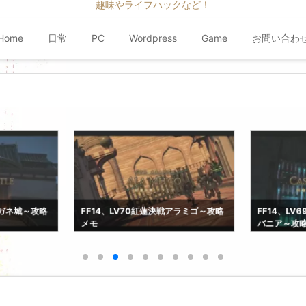
趣味やライフハックなど！
Home
日常
PC
Wordpress
Game
お問い合わ
クガネ城～攻略
FF14、LV70紅蓮決戦アラミゴ～攻略
FF14、L
メモ
バニア～攻